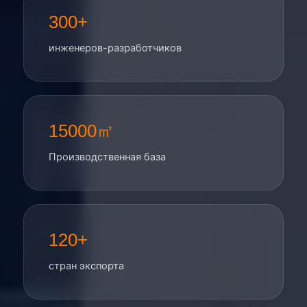
300+
инженеров-разработчиков
15000㎡
Производственная база
120+
стран экспорта