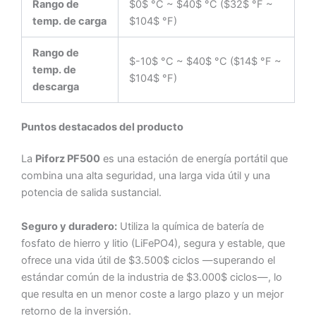
Rango de
$0$ °C ~ $40$ °C ($32$ °F ~
temp. de carga
$104$ °F)
Rango de
$-10$ °C ~ $40$ °C ($14$ °F ~
temp. de
$104$ °F)
descarga
Puntos destacados del producto
La
Piforz PF500
es una estación de energía portátil que
combina una alta seguridad, una larga vida útil y una
potencia de salida sustancial.
Seguro y duradero:
Utiliza la química de batería de
fosfato de hierro y litio (LiFePO4), segura y estable, que
ofrece una vida útil de $3.500$ ciclos —superando el
estándar común de la industria de $3.000$ ciclos—, lo
que resulta en un menor coste a largo plazo y un mejor
retorno de la inversión.