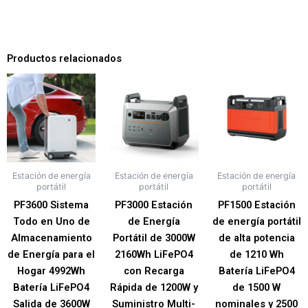
Productos relacionados
Estación de energía
Estación de energía
Estación de energía
portátil
portátil
portátil
PF3600 Sistema
PF3000 Estación
PF1500 Estación
Todo en Uno de
de Energía
de energía portátil
Almacenamiento
Portátil de 3000W
de alta potencia
de Energía para el
2160Wh LiFePO4
de 1210 Wh
Hogar 4992Wh
con Recarga
Batería LiFePO4
Batería LiFePO4
Rápida de 1200W y
de 1500 W
Salida de 3600W
Suministro Multi-
nominales y 2500