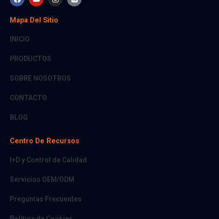
a
o
n
-
c
u
s
t
e
t
t
w
Mapa Del Sitio
b
u
a
i
o
b
g
t
o
e
r
t
INICIO
k
a
e
m
r
PRODUCTOS
-
s
q
SOBRE NOSOTROS
u
a
r
CONTACTO
e
BLOG
Centro De Recursos
I+D y Control de Calidad
Servicios OEM/ODM
Preguntas Frecuentes
Política de Cookies