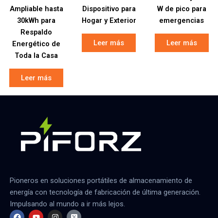
Ampliable hasta
Dispositivo para
W de pico para
30kWh para
Hogar y Exterior
emergencias
Respaldo
Leer más
Leer más
Energético de
Toda la Casa
Leer más
Pioneros en soluciones portátiles de almacenamiento de
energía con tecnología de fabricación de última generación.
Impulsando al mundo a ir más lejos.
F
Y
I
X